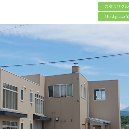
共友会リクル
Third place